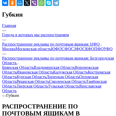
Губкин
Главная
—
Города в которых мы распространяем
—
Распространение рекламы по почтовым ящикам: ЦФО
Москва
Московская область
ЮФО
СФО
СЗФО
СКФО
ПФО
УФО
—
Распространение рекламы по почтовым ящикам: Белгородская
Область
Брянская Область
Владимирская Область
Воронежская
Область
Ивановская Область
Калужская Область
Костромская
Область
Курская Область
Липецкая Область
Орловская
Область
Рязанская Область
Смоленская Область
Тамбовская
Область
Тверская Область
Тульская Область
Ярославская
Область
—
Губкин
РАСПРОСТРАНЕНИЕ ПО
ПОЧТОВЫМ ЯЩИКАМ В