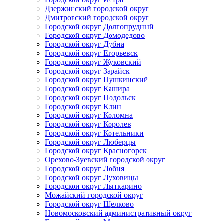
Дзержинский городской округ
Дмитровский городской округ
Городской округ Долгопрудный
Городской округ Домодедово
Городской округ Дубна
Городской округ Егорьевск
Городской округ Жуковский
Городской округ Зарайск
Городской округ Пушкинский
Городской округ Кашира
Городской округ Подольск
Городской округ Клин
Городской округ Коломна
Городской округ Королев
Городской округ Котельники
Городской округ Люберцы
Городской округ Красногорск
Орехово-Зуевский городской округ
Городской округ Лобня
Городской округ Луховицы
Городской округ Лыткарино
Можайский городской округ
Городской округ Щелково
Новомосковский административный округ