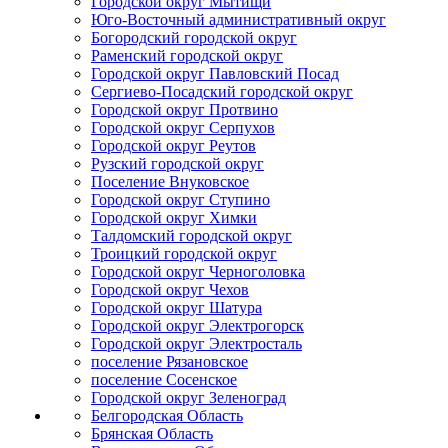
Городской округ Мытищи
Юго-Восточный административный округ
Богородский городской округ
Раменский городской округ
Городской округ Павловский Посад
Сергиево-Посадский городской округ
Городской округ Протвино
Городской округ Серпухов
Городской округ Реутов
Рузский городской округ
Поселение Внуковское
Городской округ Ступино
Городской округ Химки
Талдомский городской округ
Троицкий городской округ
Городской округ Черноголовка
Городской округ Чехов
Городской округ Шатура
Городской округ Электрогорск
Городской округ Электросталь
поселение Рязановское
поселение Сосенское
Городской округ Зеленоград
Белгородская Область
Брянская Область