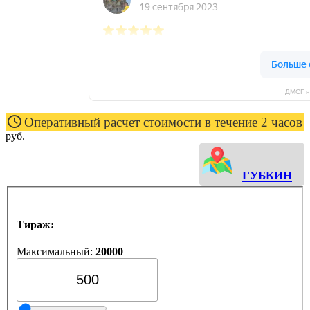
ДМСГ н
Оперативный расчет стоимости в течение 2 часов
руб.
Губкин
Тираж:
Максимальный:
20000