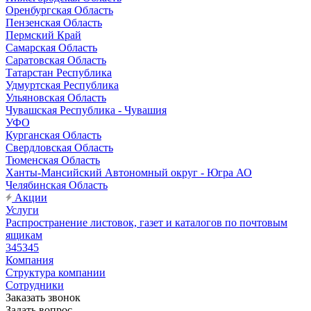
Оренбургская Область
Пензенская Область
Пермский Край
Самарская Область
Саратовская Область
Татарстан Республика
Удмуртская Республика
Ульяновская Область
Чувашская Республика - Чувашия
УФО
Курганская Область
Свердловская Область
Тюменская Область
Ханты-Мансийский Автономный округ - Югра АО
Челябинская Область
Акции
Услуги
Распространение листовок, газет и каталогов по почтовым
ящикам
345345
Компания
Структура компании
Сотрудники
Заказать звонок
Задать вопрос