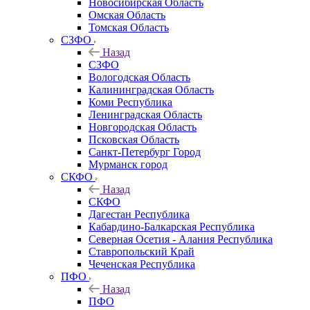
Новосибирская Область
Омская Область
Томская Область
СЗФО
Назад
СЗФО
Вологодская Область
Калининградская Область
Коми Республика
Ленинградская Область
Новгородская Область
Псковская Область
Санкт-Петербург Город
Мурманск город
СКФО
Назад
СКФО
Дагестан Республика
Кабардино-Балкарская Республика
Северная Осетия - Алания Республика
Ставропольский Край
Чеченская Республика
ПФО
Назад
ПФО