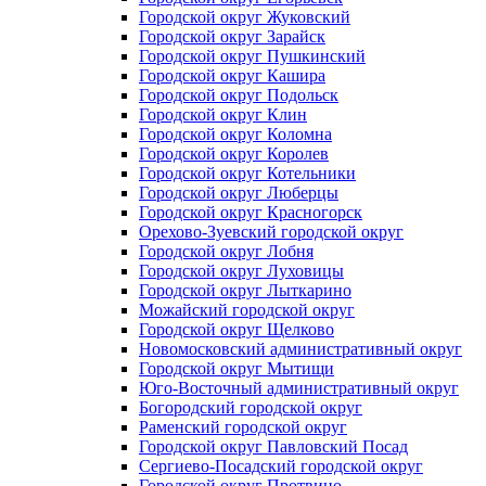
Городской округ Жуковский
Городской округ Зарайск
Городской округ Пушкинский
Городской округ Кашира
Городской округ Подольск
Городской округ Клин
Городской округ Коломна
Городской округ Королев
Городской округ Котельники
Городской округ Люберцы
Городской округ Красногорск
Орехово-Зуевский городской округ
Городской округ Лобня
Городской округ Луховицы
Городской округ Лыткарино
Можайский городской округ
Городской округ Щелково
Новомосковский административный округ
Городской округ Мытищи
Юго-Восточный административный округ
Богородский городской округ
Раменский городской округ
Городской округ Павловский Посад
Сергиево-Посадский городской округ
Городской округ Протвино