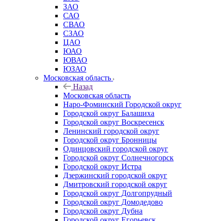
ЗАО
САО
СВАО
СЗАО
ЦАО
ЮАО
ЮВАО
ЮЗАО
Московская область
Назад
Московская область
Наро-Фоминский Городской округ
Городской округ Балашиха
Городской округ Воскресенск
Ленинский городской округ
Городской округ Бронницы
Одинцовский городской округ
Городской округ Солнечногорск
Городской округ Истра
Дзержинский городской округ
Дмитровский городской округ
Городской округ Долгопрудный
Городской округ Домодедово
Городской округ Дубна
Городской округ Егорьевск