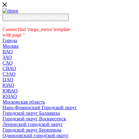
Благодарственные письма
Cannot find 'mega_menu' template
with page ''
Города
Москва
ВАО
ЗАО
САО
СВАО
СЗАО
ЦАО
ЮАО
ЮВАО
ЮЗАО
Московская область
Наро-Фоминский Городской округ
Городской округ Балашиха
Городской округ Воскресенск
Ленинский городской округ
Городской округ Бронницы
Одинцовский городской округ