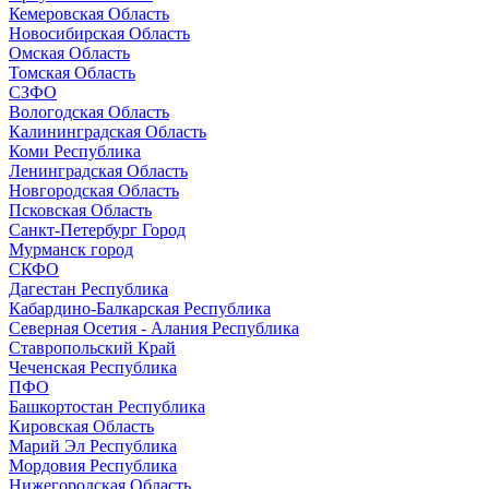
Кемеровская Область
Новосибирская Область
Омская Область
Томская Область
СЗФО
Вологодская Область
Калининградская Область
Коми Республика
Ленинградская Область
Новгородская Область
Псковская Область
Санкт-Петербург Город
Мурманск город
СКФО
Дагестан Республика
Кабардино-Балкарская Республика
Северная Осетия - Алания Республика
Ставропольский Край
Чеченская Республика
ПФО
Башкортостан Республика
Кировская Область
Марий Эл Республика
Мордовия Республика
Нижегородская Область