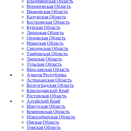
Владимирская Область
Воронежская Область
Ивановская Область
Калужская Область
Костромская Область
Курская Область
Липецкая Область
Орловская Область
Рязанская Область
Смоленская Область
Тамбовская Область
Тверская Область
Тульская Область
Ярославская Область
Адыгея Республика
Астраханская Область
Волгоградская Область
Краснодарский Край
Ростовская Область
Алтайский Край
Иркутская Область
Кемеровская Область
Новосибирская Область
Омская Область
Томская Область