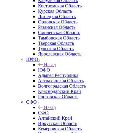
Калужская Область
Костромская Область
Курская Область
Липецкая Область
Орловская Область
Рязанская Область
Смоленская Область
Тамбовская Область
Тверская Область
Тульская Область
Ярославская Область
ЮФО
Назад
ЮФО
Адыгея Республика
Астраханская Область
Волгоградская Область
Краснодарский Край
Ростовская Область
СФО
Назад
СФО
Алтайский Край
Иркутская Область
Кемеровская Область