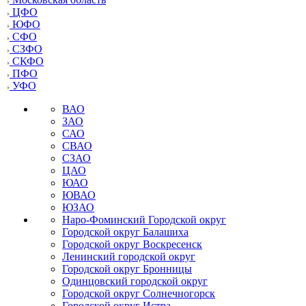
ЦФО
ЮФО
СФО
СЗФО
СКФО
ПФО
УФО
ВАО
ЗАО
САО
СВАО
СЗАО
ЦАО
ЮАО
ЮВАО
ЮЗАО
Наро-Фоминский Городской округ
Городской округ Балашиха
Городской округ Воскресенск
Ленинский городской округ
Городской округ Бронницы
Одинцовский городской округ
Городской округ Солнечногорск
Городской округ Истра