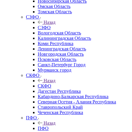
Новосибирская Область
Омская Область
Томская Область
СЗФО
Назад
СЗФО
Вологодская Область
Калининградская Область
Коми Республика
Ленинградская Область
Новгородская Область
Псковская Область
Санкт-Петербург Город
Мурманск город
СКФО
Назад
СКФО
Дагестан Республика
Кабардино-Балкарская Республика
Северная Осетия - Алания Республика
Ставропольский Край
Чеченская Республика
ПФО
Назад
ПФО