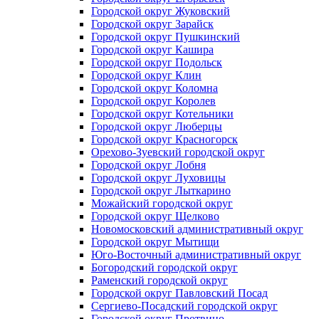
Городской округ Жуковский
Городской округ Зарайск
Городской округ Пушкинский
Городской округ Кашира
Городской округ Подольск
Городской округ Клин
Городской округ Коломна
Городской округ Королев
Городской округ Котельники
Городской округ Люберцы
Городской округ Красногорск
Орехово-Зуевский городской округ
Городской округ Лобня
Городской округ Луховицы
Городской округ Лыткарино
Можайский городской округ
Городской округ Щелково
Новомосковский административный округ
Городской округ Мытищи
Юго-Восточный административный округ
Богородский городской округ
Раменский городской округ
Городской округ Павловский Посад
Сергиево-Посадский городской округ
Городской округ Протвино