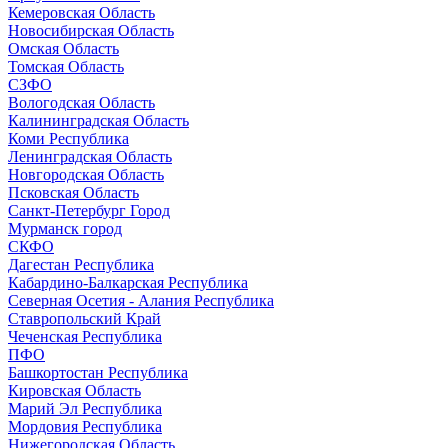
Кемеровская Область
Новосибирская Область
Омская Область
Томская Область
СЗФО
Вологодская Область
Калининградская Область
Коми Республика
Ленинградская Область
Новгородская Область
Псковская Область
Санкт-Петербург Город
Мурманск город
СКФО
Дагестан Республика
Кабардино-Балкарская Республика
Северная Осетия - Алания Республика
Ставропольский Край
Чеченская Республика
ПФО
Башкортостан Республика
Кировская Область
Марий Эл Республика
Мордовия Республика
Нижегородская Область