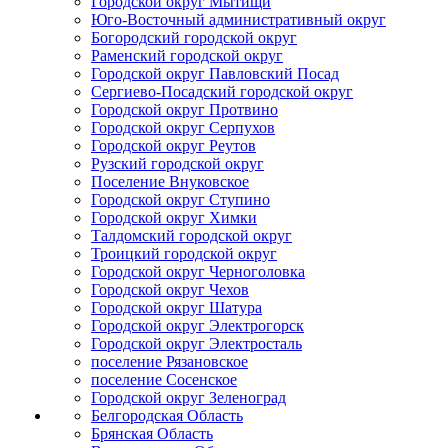
Городской округ Мытищи
Юго-Восточный административный округ
Богородский городской округ
Раменский городской округ
Городской округ Павловский Посад
Сергиево-Посадский городской округ
Городской округ Протвино
Городской округ Серпухов
Городской округ Реутов
Рузский городской округ
Поселение Внуковское
Городской округ Ступино
Городской округ Химки
Талдомский городской округ
Троицкий городской округ
Городской округ Черноголовка
Городской округ Чехов
Городской округ Шатура
Городской округ Электрогорск
Городской округ Электросталь
поселение Рязановское
поселение Сосенское
Городской округ Зеленоград
Белгородская Область
Брянская Область