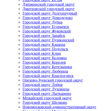
Дзержинский городской округ
Дмитровский городской округ
Городской округ Долгопрудный
Городской округ Домодедово
Городской округ Дубна
Городской округ Егорьевск
Городской округ Жуковский
Городской округ Зарайск
Городской округ Пушкинский
Городской округ Кашира
Городской округ Подольск
Городской округ Клин
Городской округ Коломна
Городской округ Королев
Городской округ Котельники
Городской округ Люберцы
Городской округ Красногорск
Орехово-Зуевский городской округ
Городской округ Лобня
Городской округ Луховицы
Городской округ Лыткарино
Можайский городской округ
Городской округ Щелково
Новомосковский административный округ