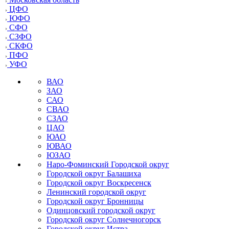
ЦФО
ЮФО
СФО
СЗФО
СКФО
ПФО
УФО
ВАО
ЗАО
САО
СВАО
СЗАО
ЦАО
ЮАО
ЮВАО
ЮЗАО
Наро-Фоминский Городской округ
Городской округ Балашиха
Городской округ Воскресенск
Ленинский городской округ
Городской округ Бронницы
Одинцовский городской округ
Городской округ Солнечногорск
Городской округ Истра