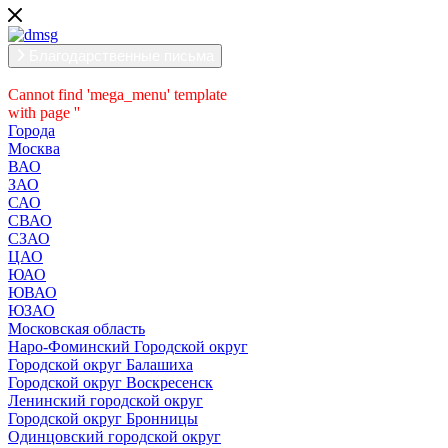
Благодарственные письма
Cannot find 'mega_menu' template
with page ''
Города
Москва
ВАО
ЗАО
САО
СВАО
СЗАО
ЦАО
ЮАО
ЮВАО
ЮЗАО
Московская область
Наро-Фоминский Городской округ
Городской округ Балашиха
Городской округ Воскресенск
Ленинский городской округ
Городской округ Бронницы
Одинцовский городской округ