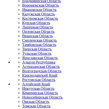
Владимирская Область
Воронежская Область
Ивановская Область
Калужская Область
Костромская Область
Курская Область
Липецкая Область
Орловская Область
Рязанская Область
Смоленская Область
Тамбовская Область
Тверская Область
Тульская Область
Ярославская Область
Адыгея Республика
Астраханская Область
Волгоградская Область
Краснодарский Край
Ростовская Область
Алтайский Край
Иркутская Область
Кемеровская Область
Новосибирская Область
Омская Область
Томская Область