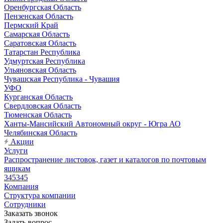
Оренбургская Область
Пензенская Область
Пермский Край
Самарская Область
Саратовская Область
Татарстан Республика
Удмуртская Республика
Ульяновская Область
Чувашская Республика - Чувашия
УФО
Курганская Область
Свердловская Область
Тюменская Область
Ханты-Мансийский Автономный округ - Югра АО
Челябинская Область
Акции
Услуги
Распространение листовок, газет и каталогов по почтовым
ящикам
345345
Компания
Структура компании
Сотрудники
Заказать звонок
Задать вопрос