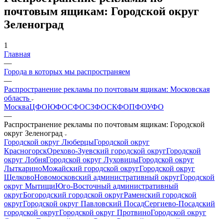
почтовым ящикам: Городской округ
Зеленоград
1
Главная
—
Города в которых мы распространяем
—
Распространение рекламы по почтовым ящикам: Московская
область
Москва
ЦФО
ЮФО
СФО
СЗФО
СКФО
ПФО
УФО
—
Распространение рекламы по почтовым ящикам: Городской
округ Зеленоград
Городской округ Люберцы
Городской округ
Красногорск
Орехово-Зуевский городской округ
Городской
округ Лобня
Городской округ Луховицы
Городской округ
Лыткарино
Можайский городской округ
Городской округ
Щелково
Новомосковский административный округ
Городской
округ Мытищи
Юго-Восточный административный
округ
Богородский городской округ
Раменский городской
округ
Городской округ Павловский Посад
Сергиево-Посадский
городской округ
Городской округ Протвино
Городской округ