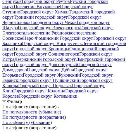
Серпухов
Городской округ Реутов
Рузский городской
округ
Поселение Внуковское
Городской округ
Ступино
Городской округ Химки
Талдомский городской
округ
Троицкий городской округ
Городской округ
Черноголовка
Городской округ Чехов
Городской округ
Шатура
Городской округ Электрогорск
Городской округ
Электросталь
поселение Рязановское
поселение
Сосенское
Наро-Фоминский Городской округ
Городской округ
Балашиха
Городской округ Воскресенск
Ленинский городской
округ
Городской округ Бронницы
Одинцовский городской
округ
Городской округ Солнечногорск
Городской округ
Истра
Дзержинский городской округ
Дмитровский городской
округ
Городской округ Долгопрудный
Городской округ
Домодедово
Городской округ Дубна
Городской округ
Егорьевск
Городской округ Жуковский
Городской округ
Зарайск
Городской округ Пушкинский
Городской округ
Кашира
Городской округ Подольск
Городской округ
Клин
Городской округ Коломна
Городской округ
Королев
Городской округ Котельники
Фильтр
По алфавиту (возрастание)
По популярности (убывание)
По популярности (возрастание)
По алфавиту (убывание)
По алфавиту (возрастание)