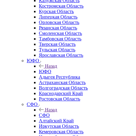
Калужская Область
Костромская Область
Курская Область
Липецкая Область
Орловская Область
Рязанская Область
Смоленская Область
Тамбовская Область
Тверская Область
Тульская Область
Ярославская Область
ЮФО
Назад
ЮФО
Адыгея Республика
Астраханская Область
Волгоградская Область
Краснодарский Край
Ростовская Область
СФО
Назад
СФО
Алтайский Край
Иркутская Область
Кемеровская Область