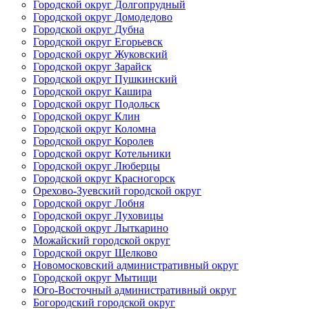
Городской округ Долгопрудный
Городской округ Домодедово
Городской округ Дубна
Городской округ Егорьевск
Городской округ Жуковский
Городской округ Зарайск
Городской округ Пушкинский
Городской округ Кашира
Городской округ Подольск
Городской округ Клин
Городской округ Коломна
Городской округ Королев
Городской округ Котельники
Городской округ Люберцы
Городской округ Красногорск
Орехово-Зуевский городской округ
Городской округ Лобня
Городской округ Луховицы
Городской округ Лыткарино
Можайский городской округ
Городской округ Щелково
Новомосковский административный округ
Городской округ Мытищи
Юго-Восточный административный округ
Богородский городской округ