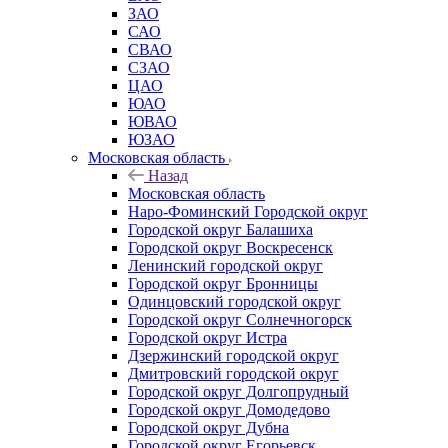
ЗАО
САО
СВАО
СЗАО
ЦАО
ЮАО
ЮВАО
ЮЗАО
Московская область
Назад
Московская область
Наро-Фоминский Городской округ
Городской округ Балашиха
Городской округ Воскресенск
Ленинский городской округ
Городской округ Бронницы
Одинцовский городской округ
Городской округ Солнечногорск
Городской округ Истра
Дзержинский городской округ
Дмитровский городской округ
Городской округ Долгопрудный
Городской округ Домодедово
Городской округ Дубна
Городской округ Егорьевск