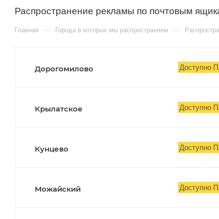
Распространение рекламы по почтовым ящи
—
—
Главная
Города в которых мы распространяем
Распростра
Доступно П
Дорогомилово
Доступно П
Крылатское
Доступно П
Кунцево
Доступно П
Можайский