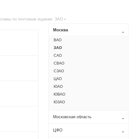
кламы по почтовым ящикам: ЗАО
Москва
ВАО
ЗАО
САО
СВАО
СЗАО
ЦАО
ЮАО
ЮВАО
ЮЗАО
Московская область
ЦФО