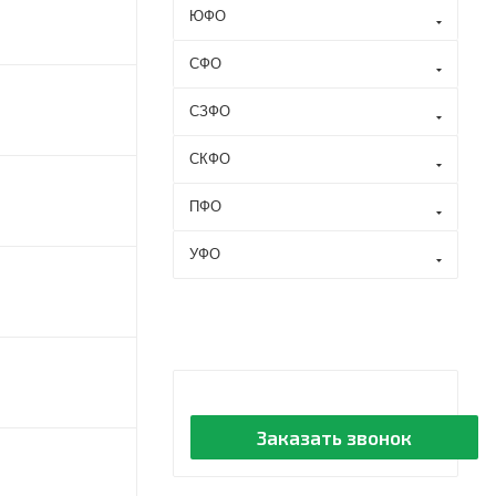
ЮФО
СФО
СЗФО
СКФО
ПФО
УФО