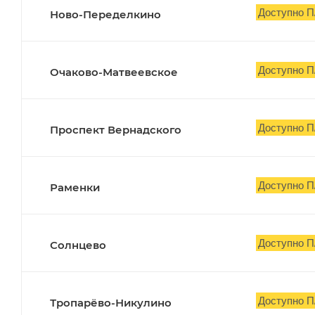
Доступно П
Ново-Переделкино
Доступно П
Очаково-Матвеевское
Доступно П
Проспект Вернадского
Доступно П
Раменки
Доступно П
Солнцево
Доступно П
Тропарёво-Никулино