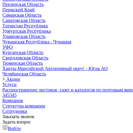
Пензенская Область
Пермский Край
Самарская Область
Саратовская Область
Татарстан Республика
Удмуртская Республика
Ульяновская Область
Чувашская Республика - Чувашия
УФО
Курганская Область
Свердловская Область
Тюменская Область
Ханты-Мансийский Автономный округ - Югра АО
Челябинская Область
Акции
Услуги
Распространение листовок, газет и каталогов по почтовым ящ
345345
Компания
Структура компании
Сотрудники
Заказать звонок
Задать вопрос
Войти