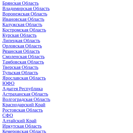
Брянская Область
Владимирская Область
Воронежская Область
Ивановская Область
Калужская Область
Костромская Область
Курская Область
Липецкая Область
Орловская Область
Рязанская Область
Смоленская Область
Тамбовская Область
Тверская Область
Тульская Область
Ярославская Область
ЮФО
Адыгея Республика
Астраханская Область
Волгоградская Область
Краснодарский Край
Ростовская Область
СФО
Алтайский Край
Иркутская Область
Кемеровская Область