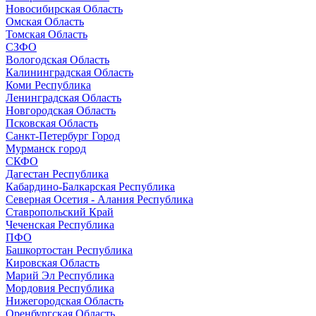
Новосибирская Область
Омская Область
Томская Область
СЗФО
Вологодская Область
Калининградская Область
Коми Республика
Ленинградская Область
Новгородская Область
Псковская Область
Санкт-Петербург Город
Мурманск город
СКФО
Дагестан Республика
Кабардино-Балкарская Республика
Северная Осетия - Алания Республика
Ставропольский Край
Чеченская Республика
ПФО
Башкортостан Республика
Кировская Область
Марий Эл Республика
Мордовия Республика
Нижегородская Область
Оренбургская Область