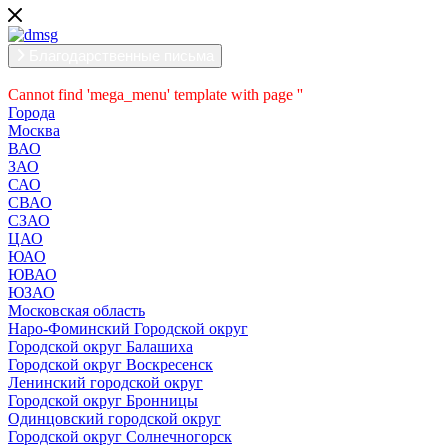
Благодарственные письма
Cannot find 'mega_menu' template with page ''
Города
Москва
ВАО
ЗАО
САО
СВАО
СЗАО
ЦАО
ЮАО
ЮВАО
ЮЗАО
Московская область
Наро-Фоминский Городской округ
Городской округ Балашиха
Городской округ Воскресенск
Ленинский городской округ
Городской округ Бронницы
Одинцовский городской округ
Городской округ Солнечногорск