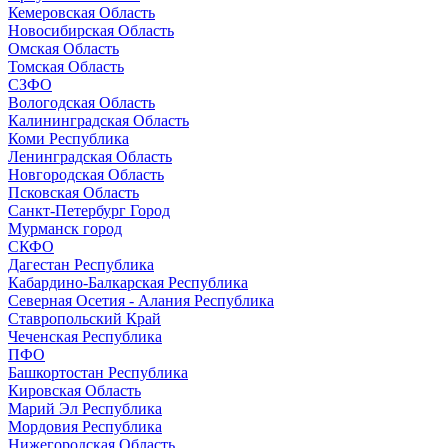
Кемеровская Область
Новосибирская Область
Омская Область
Томская Область
СЗФО
Вологодская Область
Калининградская Область
Коми Республика
Ленинградская Область
Новгородская Область
Псковская Область
Санкт-Петербург Город
Мурманск город
СКФО
Дагестан Республика
Кабардино-Балкарская Республика
Северная Осетия - Алания Республика
Ставропольский Край
Чеченская Республика
ПФО
Башкортостан Республика
Кировская Область
Марий Эл Республика
Мордовия Республика
Нижегородская Область