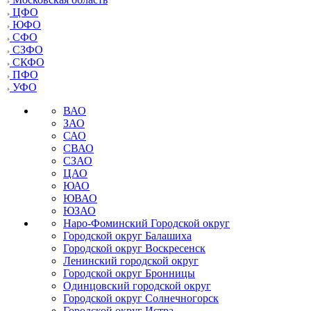
ЦФО
ЮФО
СФО
СЗФО
СКФО
ПФО
УФО
ВАО
ЗАО
САО
СВАО
СЗАО
ЦАО
ЮАО
ЮВАО
ЮЗАО
Наро-Фоминский Городской округ
Городской округ Балашиха
Городской округ Воскресенск
Ленинский городской округ
Городской округ Бронницы
Одинцовский городской округ
Городской округ Солнечногорск
Городской округ Истра