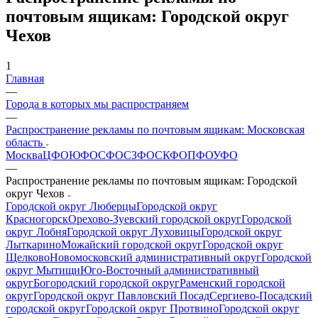
почтовым ящикам: Городской округ
Чехов
1
Главная
—
Города в которых мы распространяем
—
Распространение рекламы по почтовым ящикам: Московская
область
Москва
ЦФО
ЮФО
СФО
СЗФО
СКФО
ПФО
УФО
—
Распространение рекламы по почтовым ящикам: Городской
округ Чехов
Городской округ Люберцы
Городской округ
Красногорск
Орехово-Зуевский городской округ
Городской
округ Лобня
Городской округ Луховицы
Городской округ
Лыткарино
Можайский городской округ
Городской округ
Щелково
Новомосковский административный округ
Городской
округ Мытищи
Юго-Восточный административный
округ
Богородский городской округ
Раменский городской
округ
Городской округ Павловский Посад
Сергиево-Посадский
городской округ
Городской округ Протвино
Городской округ