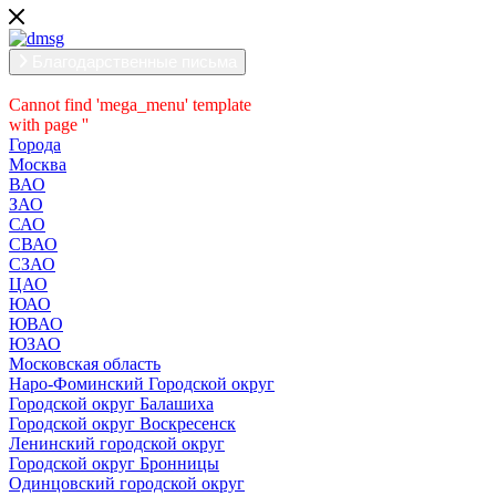
Благодарственные письма
Cannot find 'mega_menu' template
with page ''
Города
Москва
ВАО
ЗАО
САО
СВАО
СЗАО
ЦАО
ЮАО
ЮВАО
ЮЗАО
Московская область
Наро-Фоминский Городской округ
Городской округ Балашиха
Городской округ Воскресенск
Ленинский городской округ
Городской округ Бронницы
Одинцовский городской округ