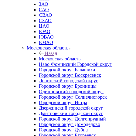
ЗАО
САО
СВАО
СЗАО
ЦАО
ЮАО
ЮВАО
ЮЗАО
Московская область
Назад
Московская область
Наро-Фоминский Городской округ
Городской округ Балашиха
Городской округ Воскресенск
Ленинский городской округ
Городской округ Бронницы
Одинцовский городской округ
Городской округ Солнечногорск
Городской округ Истра
Дзержинский городской округ
Дмитровский городской округ
Городской округ Долгопрудный
Городской округ Домодедово
Городской округ Дубна
Городской округ Егорьевск