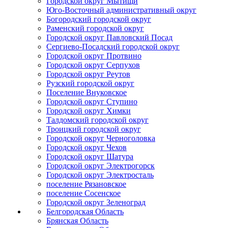
Городской округ Мытищи
Юго-Восточный административный округ
Богородский городской округ
Раменский городской округ
Городской округ Павловский Посад
Сергиево-Посадский городской округ
Городской округ Протвино
Городской округ Серпухов
Городской округ Реутов
Рузский городской округ
Поселение Внуковское
Городской округ Ступино
Городской округ Химки
Талдомский городской округ
Троицкий городской округ
Городской округ Черноголовка
Городской округ Чехов
Городской округ Шатура
Городской округ Электрогорск
Городской округ Электросталь
поселение Рязановское
поселение Сосенское
Городской округ Зеленоград
Белгородская Область
Брянская Область