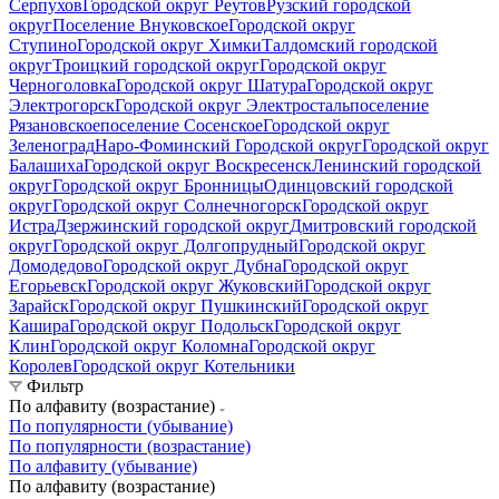
Серпухов
Городской округ Реутов
Рузский городской
округ
Поселение Внуковское
Городской округ
Ступино
Городской округ Химки
Талдомский городской
округ
Троицкий городской округ
Городской округ
Черноголовка
Городской округ Шатура
Городской округ
Электрогорск
Городской округ Электросталь
поселение
Рязановское
поселение Сосенское
Городской округ
Зеленоград
Наро-Фоминский Городской округ
Городской округ
Балашиха
Городской округ Воскресенск
Ленинский городской
округ
Городской округ Бронницы
Одинцовский городской
округ
Городской округ Солнечногорск
Городской округ
Истра
Дзержинский городской округ
Дмитровский городской
округ
Городской округ Долгопрудный
Городской округ
Домодедово
Городской округ Дубна
Городской округ
Егорьевск
Городской округ Жуковский
Городской округ
Зарайск
Городской округ Пушкинский
Городской округ
Кашира
Городской округ Подольск
Городской округ
Клин
Городской округ Коломна
Городской округ
Королев
Городской округ Котельники
Фильтр
По алфавиту (возрастание)
По популярности (убывание)
По популярности (возрастание)
По алфавиту (убывание)
По алфавиту (возрастание)