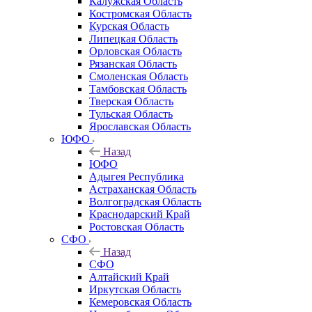
Калужская Область
Костромская Область
Курская Область
Липецкая Область
Орловская Область
Рязанская Область
Смоленская Область
Тамбовская Область
Тверская Область
Тульская Область
Ярославская Область
ЮФО
Назад
ЮФО
Адыгея Республика
Астраханская Область
Волгоградская Область
Краснодарский Край
Ростовская Область
СФО
Назад
СФО
Алтайский Край
Иркутская Область
Кемеровская Область