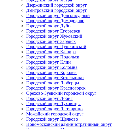
Дзержинский городской округ
Дмитровский городской округ
Городской округ Долгопрудный
Городской округ Домодедово
Городской округ Дубна
Городской округ Егорьевск
Городской округ Жуковский
Городской округ Зарайск
Городской округ Пушкинский
Городской округ Кашира
Городской округ Подольск
Городской округ Клин
Городской округ Коломна
Городской округ Королев
Городской округ Котельники
Городской округ Люберцы
Городской округ Красногорск
Орехово-Зуевский городской округ
Городской округ Лобня
Городской округ Луховицы
Городской округ Лыткарино
Можайский городской округ
Городской округ Щелково
Новомосковский административный округ