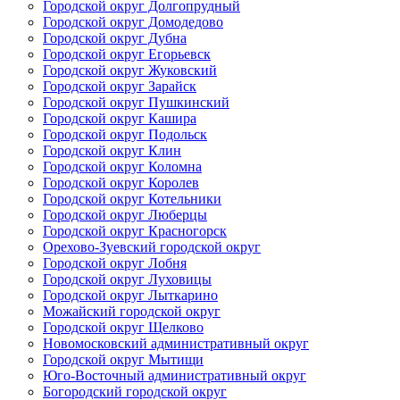
Городской округ Долгопрудный
Городской округ Домодедово
Городской округ Дубна
Городской округ Егорьевск
Городской округ Жуковский
Городской округ Зарайск
Городской округ Пушкинский
Городской округ Кашира
Городской округ Подольск
Городской округ Клин
Городской округ Коломна
Городской округ Королев
Городской округ Котельники
Городской округ Люберцы
Городской округ Красногорск
Орехово-Зуевский городской округ
Городской округ Лобня
Городской округ Луховицы
Городской округ Лыткарино
Можайский городской округ
Городской округ Щелково
Новомосковский административный округ
Городской округ Мытищи
Юго-Восточный административный округ
Богородский городской округ