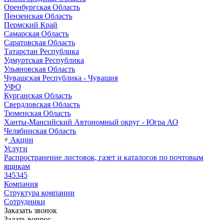
Оренбургская Область
Пензенская Область
Пермский Край
Самарская Область
Саратовская Область
Татарстан Республика
Удмуртская Республика
Ульяновская Область
Чувашская Республика - Чувашия
УФО
Курганская Область
Свердловская Область
Тюменская Область
Ханты-Мансийский Автономный округ - Югра АО
Челябинская Область
Акции
Услуги
Распространение листовок, газет и каталогов по почтовым
ящикам
345345
Компания
Структура компании
Сотрудники
Заказать звонок
Задать вопрос