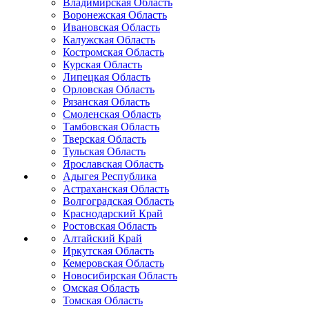
Владимирская Область
Воронежская Область
Ивановская Область
Калужская Область
Костромская Область
Курская Область
Липецкая Область
Орловская Область
Рязанская Область
Смоленская Область
Тамбовская Область
Тверская Область
Тульская Область
Ярославская Область
Адыгея Республика
Астраханская Область
Волгоградская Область
Краснодарский Край
Ростовская Область
Алтайский Край
Иркутская Область
Кемеровская Область
Новосибирская Область
Омская Область
Томская Область