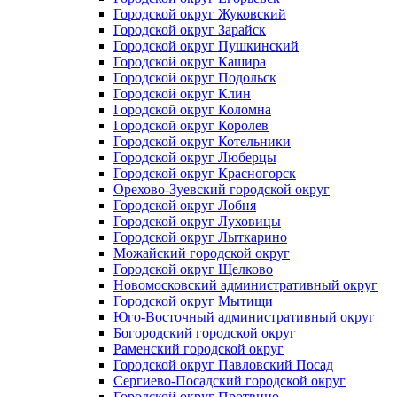
Городской округ Жуковский
Городской округ Зарайск
Городской округ Пушкинский
Городской округ Кашира
Городской округ Подольск
Городской округ Клин
Городской округ Коломна
Городской округ Королев
Городской округ Котельники
Городской округ Люберцы
Городской округ Красногорск
Орехово-Зуевский городской округ
Городской округ Лобня
Городской округ Луховицы
Городской округ Лыткарино
Можайский городской округ
Городской округ Щелково
Новомосковский административный округ
Городской округ Мытищи
Юго-Восточный административный округ
Богородский городской округ
Раменский городской округ
Городской округ Павловский Посад
Сергиево-Посадский городской округ
Городской округ Протвино