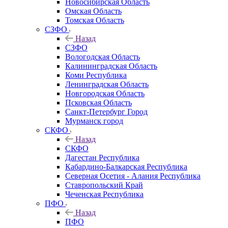
Новосибирская Область
Омская Область
Томская Область
СЗФО
Назад
СЗФО
Вологодская Область
Калининградская Область
Коми Республика
Ленинградская Область
Новгородская Область
Псковская Область
Санкт-Петербург Город
Мурманск город
СКФО
Назад
СКФО
Дагестан Республика
Кабардино-Балкарская Республика
Северная Осетия - Алания Республика
Ставропольский Край
Чеченская Республика
ПФО
Назад
ПФО