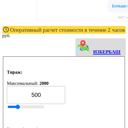
ДМСГ н
Оперативный расчет стоимости в течение 2 часов
руб.
Избербаш
Тираж:
Максимальный:
2000