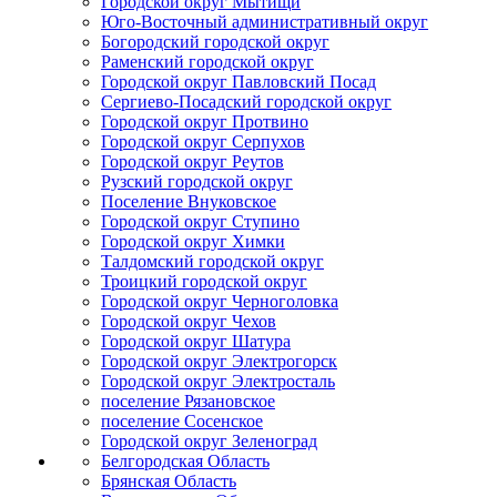
Городской округ Мытищи
Юго-Восточный административный округ
Богородский городской округ
Раменский городской округ
Городской округ Павловский Посад
Сергиево-Посадский городской округ
Городской округ Протвино
Городской округ Серпухов
Городской округ Реутов
Рузский городской округ
Поселение Внуковское
Городской округ Ступино
Городской округ Химки
Талдомский городской округ
Троицкий городской округ
Городской округ Черноголовка
Городской округ Чехов
Городской округ Шатура
Городской округ Электрогорск
Городской округ Электросталь
поселение Рязановское
поселение Сосенское
Городской округ Зеленоград
Белгородская Область
Брянская Область