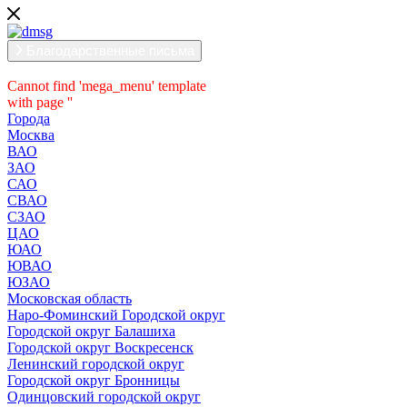
Благодарственные письма
Cannot find 'mega_menu' template
with page ''
Города
Москва
ВАО
ЗАО
САО
СВАО
СЗАО
ЦАО
ЮАО
ЮВАО
ЮЗАО
Московская область
Наро-Фоминский Городской округ
Городской округ Балашиха
Городской округ Воскресенск
Ленинский городской округ
Городской округ Бронницы
Одинцовский городской округ