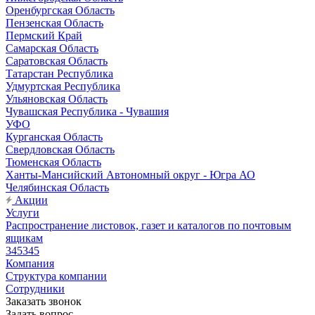
Оренбургская Область
Пензенская Область
Пермский Край
Самарская Область
Саратовская Область
Татарстан Республика
Удмуртская Республика
Ульяновская Область
Чувашская Республика - Чувашия
УФО
Курганская Область
Свердловская Область
Тюменская Область
Ханты-Мансийский Автономный округ - Югра АО
Челябинская Область
Акции
Услуги
Распространение листовок, газет и каталогов по почтовым
ящикам
345345
Компания
Структура компании
Сотрудники
Заказать звонок
Задать вопрос