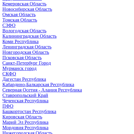
Кемеровская Область
Новосибирская Область
Омская Область
Томская Область
СЗФО
Вологодская Область
Калининградская Область
Коми Республика
Ленинградская Область
Новгородская Область
Псковская Область
Санкт-Петербург Город
Мурманск город
СКФО
Дагестан Республика
Кабардино-Балкарская Республика
Северная Осетия - Алания Республика
Ставропольский Край
Чеченская Республика
ПФО
Башкортостан Республика
Кировская Область
Марий Эл Республика
Мордовия Республика
Нижегородская Область