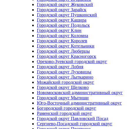
Городской округ Жуковский
Городской округ Зарайск
Городской округ Пушкинский
Городской округ Кашира
Городской округ Подольск
Городской округ Клин
Городской округ Коломна
Городской округ Королев
Городской округ Котельники
Городской округ Люберцы
Городской округ Красногорск
Орехово-Зуевский городской округ
Городской округ Лобня
Городской округ Луховицы
Городской округ Лыткарино
Можайский городской округ
Городской округ Щелково
Новомосковский административный округ
Городской округ Мытищи
Юго-Восточный административный округ
Богородский городской округ
Раменский городской округ
Городской округ Павловский Посад
Сергиево-Посадский городской округ
Городской округ Протвино