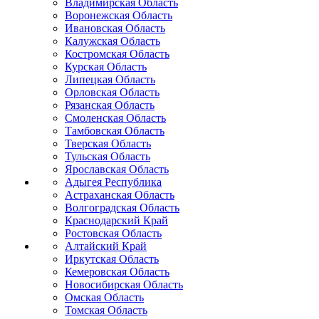
Владимирская Область
Воронежская Область
Ивановская Область
Калужская Область
Костромская Область
Курская Область
Липецкая Область
Орловская Область
Рязанская Область
Смоленская Область
Тамбовская Область
Тверская Область
Тульская Область
Ярославская Область
Адыгея Республика
Астраханская Область
Волгоградская Область
Краснодарский Край
Ростовская Область
Алтайский Край
Иркутская Область
Кемеровская Область
Новосибирская Область
Омская Область
Томская Область