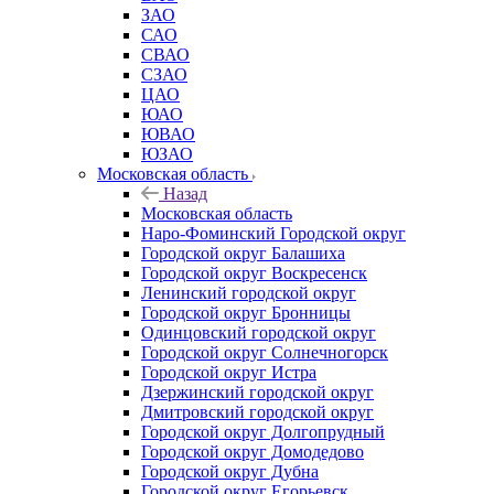
ЗАО
САО
СВАО
СЗАО
ЦАО
ЮАО
ЮВАО
ЮЗАО
Московская область
Назад
Московская область
Наро-Фоминский Городской округ
Городской округ Балашиха
Городской округ Воскресенск
Ленинский городской округ
Городской округ Бронницы
Одинцовский городской округ
Городской округ Солнечногорск
Городской округ Истра
Дзержинский городской округ
Дмитровский городской округ
Городской округ Долгопрудный
Городской округ Домодедово
Городской округ Дубна
Городской округ Егорьевск