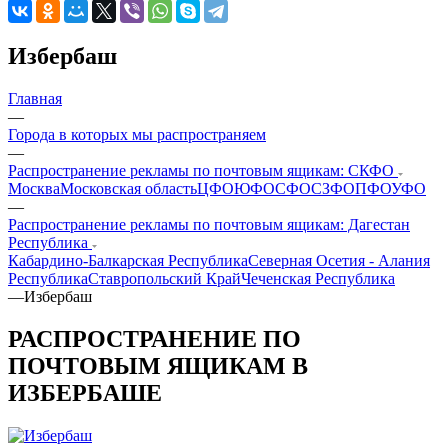
Избербаш
Главная
—
Города в которых мы распространяем
—
Распространение рекламы по почтовым ящикам: СКФО
Москва
Московская область
ЦФО
ЮФО
СФО
СЗФО
ПФО
УФО
—
Распространение рекламы по почтовым ящикам: Дагестан
Республика
Кабардино-Балкарская Республика
Северная Осетия - Алания
Республика
Ставропольский Край
Чеченская Республика
—
Избербаш
РАСПРОСТРАНЕНИЕ ПО
ПОЧТОВЫМ ЯЩИКАМ В
ИЗБЕРБАШЕ