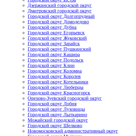
Дзержинский городской округ
Дмитровский городской округ
Городской округ Долгопрудный
Городской округ Домодедово
Городской округ Дубна
Городской округ Егорьевск
Городской округ Жуковский
Городской округ Зарайск
Городской округ Пушкинский
Городской округ Кашира
Городской округ Подольск
Городской округ Клин
Городской округ Коломна
Городской округ Королев
Городской округ Котельники
Городской округ Люберцы
Городской округ Красногорск
Орехово-Зуевский городской округ
Городской округ Лобня
Городской округ Луховицы
Городской округ Лыткарино
Можайский городской округ
Городской округ Щелково
Новомосковский административный округ