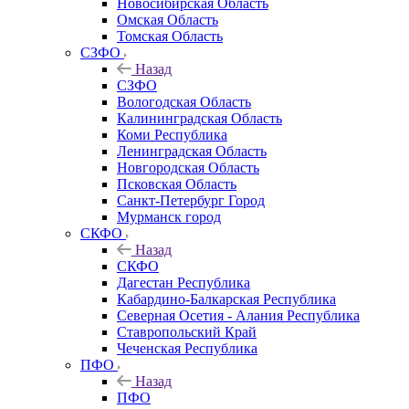
Новосибирская Область
Омская Область
Томская Область
СЗФО
Назад
СЗФО
Вологодская Область
Калининградская Область
Коми Республика
Ленинградская Область
Новгородская Область
Псковская Область
Санкт-Петербург Город
Мурманск город
СКФО
Назад
СКФО
Дагестан Республика
Кабардино-Балкарская Республика
Северная Осетия - Алания Республика
Ставропольский Край
Чеченская Республика
ПФО
Назад
ПФО