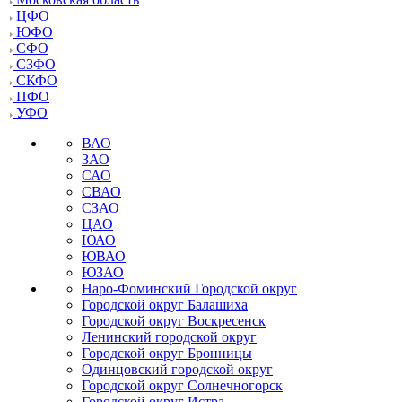
ЦФО
ЮФО
СФО
СЗФО
СКФО
ПФО
УФО
ВАО
ЗАО
САО
СВАО
СЗАО
ЦАО
ЮАО
ЮВАО
ЮЗАО
Наро-Фоминский Городской округ
Городской округ Балашиха
Городской округ Воскресенск
Ленинский городской округ
Городской округ Бронницы
Одинцовский городской округ
Городской округ Солнечногорск
Городской округ Истра