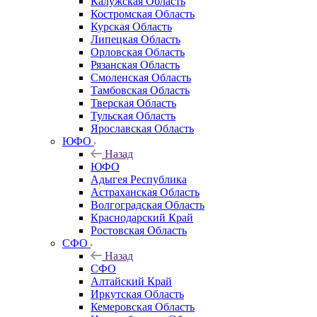
Калужская Область
Костромская Область
Курская Область
Липецкая Область
Орловская Область
Рязанская Область
Смоленская Область
Тамбовская Область
Тверская Область
Тульская Область
Ярославская Область
ЮФО
Назад
ЮФО
Адыгея Республика
Астраханская Область
Волгоградская Область
Краснодарский Край
Ростовская Область
СФО
Назад
СФО
Алтайский Край
Иркутская Область
Кемеровская Область